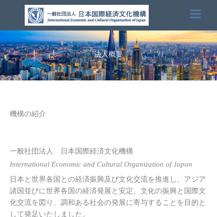
内
容
を
ス
キ
法人概要
ッ
プ
機構の紹介
一般社団法人 日本国際経済文化機構
International Economic and Cultural Organization of Japan
日本と世界各国との経済振興及び文化交流を推進し、アジア
諸国並びに世界各国の経済発展と安定、文化の振興と国際文
化交流を図り、調和ある社会の発展に寄与することを目的と
して発足いたしました。